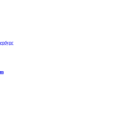
ербург
om