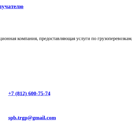
лучателю
ая компания, предоставляющая услуги по грузоперевозкам, Ч
Телефон:
+7 (812) 600-75-74
E-mail:
spb.trgp@gmail.com
Адрес для корреспонденции: